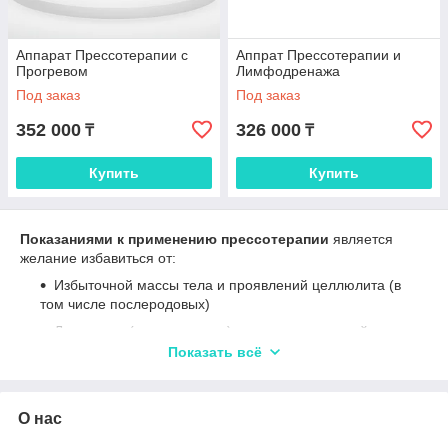
Аппарат Прессотерапии с
Аппрат Прессотерапии и
Прогревом
Лимфодренажа
Под заказ
Под заказ
352 000
326 000
₸
₸
Купить
Купить
Показаниями к применению прессотерапии
является
желание избавиться от:
Избыточной массы тела и проявлений целлюлита (в
том числе послеродовых)
Локальных (ограниченных) жировых отложений
Показать всё
Отёков (посттравматических и послеоперационных)
Проявлений хронической венозной недостаточности
Мышечного перенапряжения, вызванного
О нас
однотипной или требующей значительного