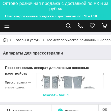
Оптово-розничная продажа с доставкой по РК и за
рубеж
Оптово-розничная продажа с доставкой по РК и СНГ
Товары и услуги
Косметологическое Комбайны и Аппар
Аппараты для прессотерапии
Прессотерапия: аппарат для лечения венозных
расстройств
Прессотерапия —
эта методика,
которая
Показать всё
используется для
профилактики и
лечения
Сортировка
0
Фильтры