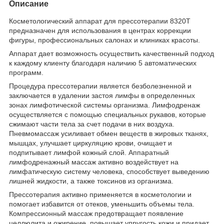
Описание
Косметологический аппарат для прессотерапии 8320Т
предназначен для использования в центрах коррекции
фигуры, профессиональных салонах и клиниках красоты.
Аппарат дает возможность осуществить качественный подход
к каждому клиенту благодаря наличию 5 автоматических
программ.
Процедура прессотерапии является безболезненной и
заключается в удалении застоя лимфы в определенных
зонах лимфотической системы организма. Лимфодренаж
осуществляется с помощью специальных рукавов, которые
сжимают части тела за счет подачи в них воздуха.
Пневмомассаж усиливает обмен веществ в жировых тканях,
мышцах, улучшает циркуляцию крови, очищает и
подпитывает лимфой кожный слой. Аппаратный
лимфодренажный массаж активно воздействует на
лимфатическую систему человека, способствует выведению
лишней жидкости, а также токсинов из организма.
Прессотерапия активно применяется в косметологии и
помогает избавится от отеков, уменьшить объемы тела.
Компрессионный массаж предотвращает появление
целлюлита и ожирение, повышает упругость кожи и придает