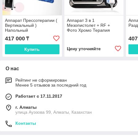
Аппарат Прессотерапии (
Аппарат 3 в 1
Аппа
Вертикальный )
Мезопистолет + RF +
Раз
Напольный
Фото Хромо Терапия
417 000
407
₸
Цену уточняйте
Купить
О нас
Рейтинг не сформирован
Менее 5 отзывов за последний год
Работает с 17.11.2017
г. Алматы
улица Ауэзова 99, Алматы, Казахстан
Контакты