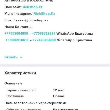
АППАРАТОВ В КАЗАХСТАНЕ
Наш сайт:
richshop.kz
Мы в Instagram:
RichShop.Kz
Email: zakaz@richshop.kz
Наши Контакты:
+77053004890
–
+77089729297
WhatsApp Екатерина
+77006916611
–
+77470434060
WhatsApp Кристина
Скрыть
Характеристики
Основные
Гарантийный срок
12 мес
Состояние
Новое
Пользовательские характеристики
Область применения
Косметология