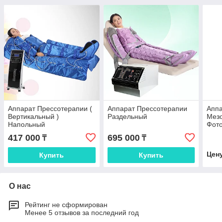
Аппарат Прессотерапии (
Аппарат Прессотерапии
Аппа
Вертикальный )
Раздельный
Мезо
Напольный
Фот
417 000
695 000
₸
₸
Цен
Купить
Купить
О нас
Рейтинг не сформирован
Менее 5 отзывов за последний год