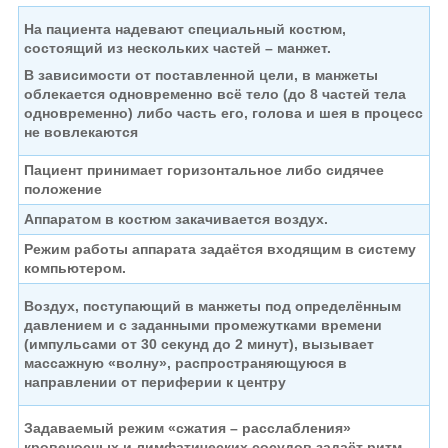
На пациента надевают специальный костюм,
состоящий из нескольких частей – манжет.
В зависимости от поставленной цели, в манжеты
облекается одновременно
всё тело (до 8 частей тела
одновременно) либо часть его, голова и шея в процесс
не вовлекаются
Пациент принимает горизонтальное либо сидячее
положение
Аппаратом в костюм закачивается воздух.
Режим работы аппарата задаётся входящим в систему
компьютером.
Воздух, поступающий в манжеты под определённым
давлением
и с заданными промежутками времени
(импульсами от 30 секунд до 2 минут),
вызывает
массажную «волну», распространяющуюся в
направлении от периферии к центру
Задаваемый режим «сжатия – расслабления»
кровеносных
и лимфатических сосудов задаёт ритм