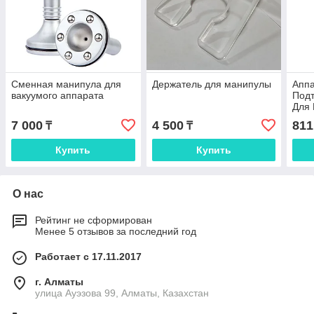
Сменная манипула для
Держатель для манипулы
Апп
вакуумого аппарата
Подт
Для
Омо
7 000
4 500
811
₸
₸
Купить
Купить
О нас
Рейтинг не сформирован
Менее 5 отзывов за последний год
Работает с 17.11.2017
г. Алматы
улица Ауэзова 99, Алматы, Казахстан