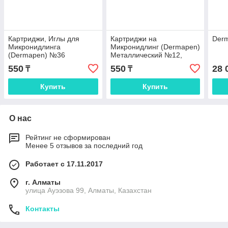
Картриджи, Иглы для
Картриджи на
Der
Микронидлинга
Микронидлинг (Dermapen)
(Dermapen) №36
Металлический №12,
Nano
550
550
28 
₸
₸
Купить
Купить
О нас
Рейтинг не сформирован
Менее 5 отзывов за последний год
Работает с 17.11.2017
г. Алматы
улица Ауэзова 99, Алматы, Казахстан
Контакты