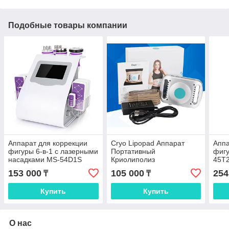
Подобные товары компании
Аппарат для коррекции
Cryo Lipopad Аппарат
Аппа
фигуры 6-в-1 с лазерными
Портативный
фигу
насадками MS-54D1S
Криолиполиз
45T
153 000
105 000
254
₸
₸
Купить
Купить
О нас