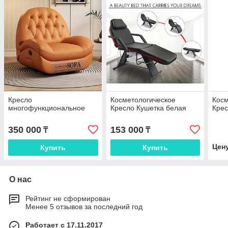
Кресло
Косметологическое
Косм
многофункциональное
Кресло Кушетка белая
Крес
350 000
153 000
₸
₸
Цен
Купить
Купить
О нас
Рейтинг не сформирован
Менее 5 отзывов за последний год
Работает с 17.11.2017