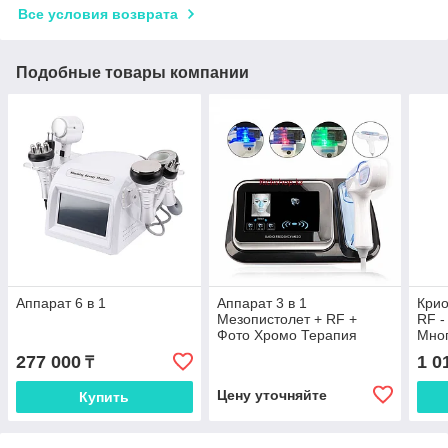
Все условия возврата
Подобные товары компании
Аппарат 6 в 1
Аппарат 3 в 1
Крио
Мезопистолет + RF +
RF -
Фото Хромо Терапия
Мно
в 1
277 000
1 0
₸
Цену уточняйте
Купить