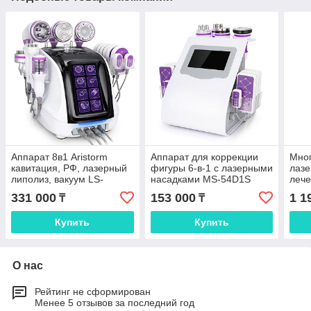
Аппарат 8в1 Aristorm
Аппарат для коррекции
Мно
кавитация, РФ, лазерный
фигуры 6-в-1 с лазерными
лазе
липолиз, вакуум LS-
насадками MS-54D1S
лече
78D2MAXSB
CL-
331 000
153 000
1 1
₸
₸
Купить
Купить
О нас
Рейтинг не сформирован
Менее 5 отзывов за последний год