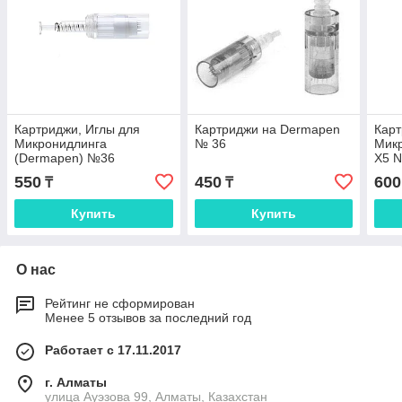
Картриджи, Иглы для
Картриджи на Dermapen
Карт
Микронидлинга
№ 36
Микр
(Dermapen) №36
Х5 
550
450
600
₸
₸
Купить
Купить
О нас
Рейтинг не сформирован
Менее 5 отзывов за последний год
Работает с 17.11.2017
г. Алматы
улица Ауэзова 99, Алматы, Казахстан