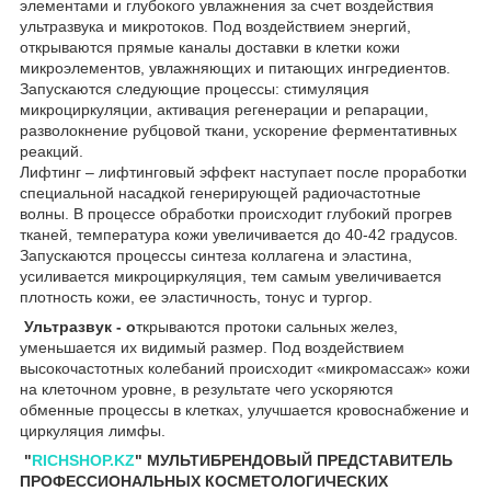
элементами и глубокого увлажнения за счет воздействия
ультразвука и микротоков. Под воздействием энергий,
открываются прямые каналы доставки в клетки кожи
микроэлементов, увлажняющих и питающих ингредиентов.
Запускаются следующие процессы: стимуляция
микроциркуляции, активация регенерации и репарации,
разволокнение рубцовой ткани, ускорение ферментативных
реакций.
Лифтинг – лифтинговый эффект наступает после проработки
специальной насадкой генерирующей радиочастотные
волны. В процессе обработки происходит глубокий прогрев
тканей, температура кожи увеличивается до 40-42 градусов.
Запускаются процессы синтеза коллагена и эластина,
усиливается микроциркуляция, тем самым увеличивается
плотность кожи, ее эластичность, тонус и тургор.
Ультразвук - о
ткрываются протоки сальных желез,
уменьшается их видимый размер. Под воздействием
высокочастотных колебаний происходит «микромассаж» кожи
на клеточном уровне, в результате чего ускоряются
обменные процессы в клетках, улучшается кровоснабжение и
циркуляция лимфы.
"
RICHSHOP.KZ
" МУЛЬТИБРЕНДОВЫЙ ПРЕДСТАВИТЕЛЬ
ПРОФЕССИОНАЛЬНЫХ КОСМЕТОЛОГИЧЕСКИХ