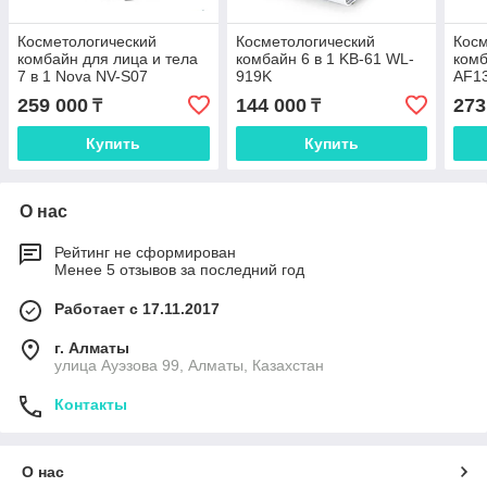
Косметологический
Косметологический
Косм
комбайн для лица и тела
комбайн 6 в 1 KB-61 WL-
комб
7 в 1 Nova NV-S07
919K
AF1
259 000
144 000
273
₸
₸
Купить
Купить
О нас
Рейтинг не сформирован
Менее 5 отзывов за последний год
Работает с 17.11.2017
г. Алматы
улица Ауэзова 99, Алматы, Казахстан
Контакты
О нас