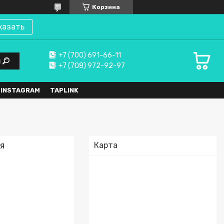
Корзина
казать
+7 (700) 691-66-11
и
+7 (708) 972-92-97
 INSTAGRAM
TAPLINK
я
Карта