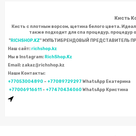
Кисть К
Кисть с плотным ворсом, щетина белого цвета. Идеал
также подходит для спа процедур, процедур о
"
RICHSHOP.KZ
" МУЛЬТИБРЕНДОВЫЙ ПРЕДСТАВИТЕЛЬ П
Наш сайт:
richshop.kz
Мы в Instagram:
RichShop.Kz
Email: zakaz@richshop.kz
Наши Контакты:
+77053004890
–
+77089729297
WhatsApp Екатерина
+77006916611
–
+77470434060
WhatsApp Кристина