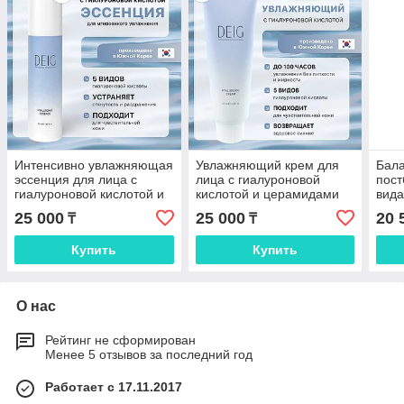
Интенсивно увлажняющая
Увлажняющий крем для
Бал
эссенция для лица с
лица с гиалуроновой
пост
гиалуроновой кислотой и
кислотой и церамидами
вида
церамидами DEIG
DEIG Hyaluronic Cream,
кисл
25 000
25 000
20 
₸
₸
Hyaluronic Essence, 50 мл
50 мл
Tone
Купить
Купить
О нас
Рейтинг не сформирован
Менее 5 отзывов за последний год
Работает с 17.11.2017