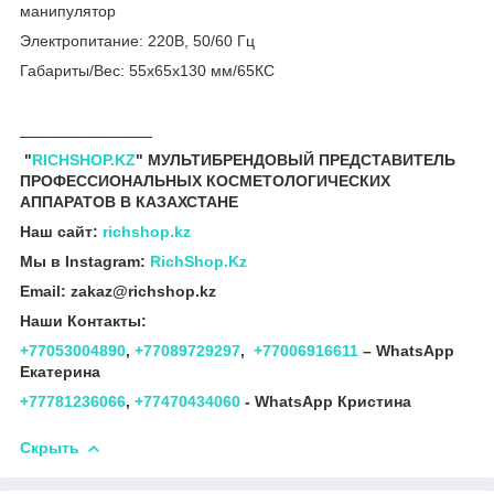
манипулятор
Электропитание: 220В, 50/60 Гц
Габариты/Вес: 55х65х130 мм/65КС
_______________
"
RICHSHOP.KZ
" МУЛЬТИБРЕНДОВЫЙ ПРЕДСТАВИТЕЛЬ
ПРОФЕССИОНАЛЬНЫХ КОСМЕТОЛОГИЧЕСКИХ
АППАРАТОВ В КАЗАХСТАНЕ
Наш сайт:
richshop.kz
Мы в Instagram:
RichShop.Kz
Email: zakaz@richshop.kz
Наши Контакты:
+77053004890
,
+77089729297
,
+77006916611
– WhatsApp
Екатерина
+77781236066
,
+77470434060
- WhatsApp Кристина
Скрыть