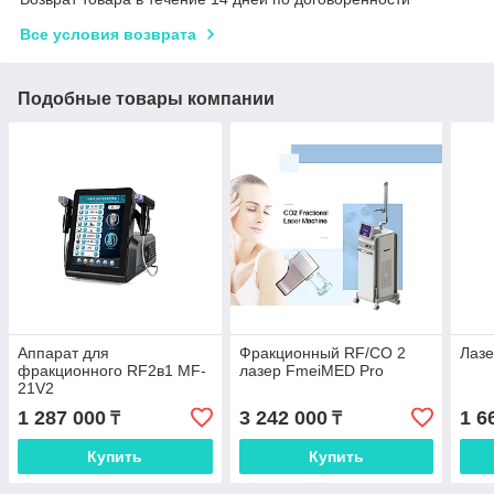
Все условия возврата
Подобные товары компании
Аппарат для
Фракционный RF/СО 2
Лаз
фракционного RF2в1 MF-
лазер FmeiMED Pro
21V2
1 287 000
3 242 000
1 6
₸
₸
Купить
Купить