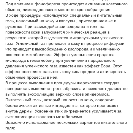
Под влиянием фонофореза происходит активация клеточного
обмена, лимфодренажа и местного кровообращения.
В ходе процедуры используется специальный питательный
гель, наносимый на кожу и капсулы , присоединяемые к
рукоятке. При взаимодействии вещества и геля на
поверхности кожи запускается химическая реакция в
результате которой выделяются микропузырьки углекислого
газа. Углекислый газ проникает в кожу в процессе диффузии,
что приводит к высвобождению кислорода и к увеличению
тканевого метаболизма. Эффект уменьшения сродства
кислорода к гемоглобину при увеличении парциального
давления углекислого газа известен как эффект Бора. Этот
эффект позволяет насытить кожу кислородом и активировать
обменные процессы в ней.
В процессе выполнения процедуры шероховатая твердая
поверхность выполняет роль абразива и позволяет деликатно
выполнять эксфолиацию верхних слоев эпидермиса.
Питательный гель , который наносят на кожу, содержит
биологически активные ингредиенты, которые проникают
внутрь дермы. Усвоение этих ингредиентов усиливается за
счет активации тканевого метаболизма.
Возможно использование нескольких вариантов питательного
геля: