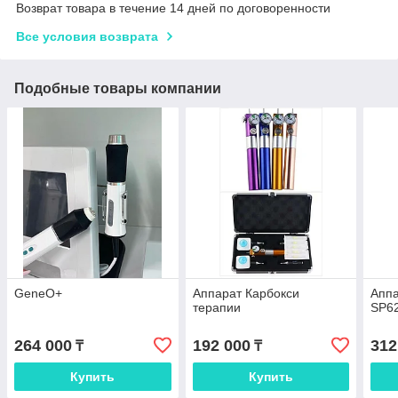
Возврат товара в течение 14 дней по договоренности
Все условия возврата
Подобные товары компании
GeneO+
Аппарат Карбокси
Аппа
терапии
SP6
264 000
192 000
312
₸
₸
Купить
Купить