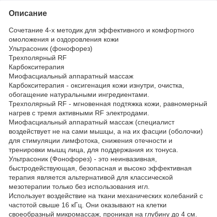
Описание
Сочетание 4-х методик для эффективного и комфортного
омоложения и оздоровления кожи
Ультрасоник (фонофорез)
Трехполярный RF
Карбокситерапия
Миофасциальный аппаратный массаж
Карбокситерапия - оксигенация кожи изнутри, очистка,
обогащение натуральными ингредиентами.
Трехполярный RF - мгновенная подтяжка кожи, равномерный
нагрев с тремя активными RF электродами.
Миофасциальный аппаратный массаж (специалист
воздействует не на сами мышцы, а на их фасции (оболочки)
для стимуляции лимфотока, снижения отечности и
тренировки мышц лица, для поддержания их тонуса.
Ультрасоник (Фонофорез) - это неинвазивная,
быстродействующая, безопасная и высоко эффективная
терапия является альтернативой для классической
мезотерапии только без использования игл.
Использует воздействие на ткани механических колебаний с
частотой свыше 16 кГц. Они оказывают на клетки
своеобразный микромассаж, проникая на глубину до 4 см.