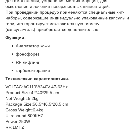
для омоложения, устранения мелких морщин, для
осветления и лечения поверхностных пигментаций.
При проведении процедур применяются специальные кит-
наборы, содержащие индивидуально упакованные капсулы и
гели, что гарантирует исключительную гигиену.
(капсула+гель) приобретается дополнительно.
Функции:
Анализатор кожи
фонофорез
RF лифтинг
карбокситерапия
Технические характеристики:
VOLTAG:AC110V/240V 47-63Hz
Product Size:42*40*29.5 cm
Net Weight:5.2kg
Package Size:56.5*46.5*20.5 cm
Gross Weight:6.4kg
Ultrasound:800KHZ
Power:250W
RF:1MHZ
____
_________