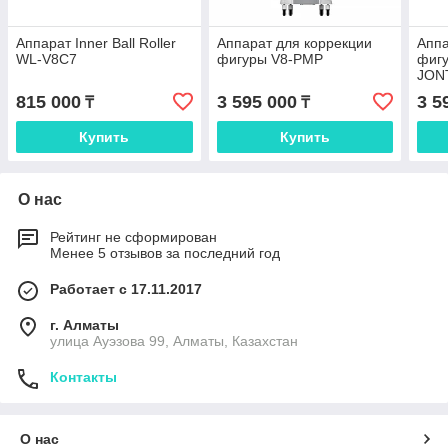
Аппарат Inner Ball Roller
Аппарат для коррекции
Аппа
WL-V8C7
фигуры V8-PMP
фигу
JON
815 000
3 595 000
3 5
₸
₸
Купить
Купить
О нас
Рейтинг не сформирован
Менее 5 отзывов за последний год
Работает с 17.11.2017
г. Алматы
улица Ауэзова 99, Алматы, Казахстан
Контакты
О нас