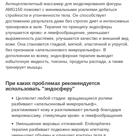
Антицеллюлитный массажер для моделирования фигуры
AMG150 поможет с минимальными усилиями добиться
стройности и утонченности тела. Он способствует
достижению результата даже без строгих диет и интенсивных
тренировок в зале. Терапия по принципу эндосферы
улучшается крово- и лимфообращение, уменьшает
выраженность растяжек, улучшается качество и внешний вид
кожи. Она становится гладкой, мягкой, эластичной и упругой,
без признаков «апельсинового микрорельефа». В
дополнении ко всему, эндосферная терапия выводит
избыточную жидкость, токсины, продукты распада, а также
тренирует мышцы.
При каких проблемах рекомендуется
использовать "эндосферу"
Целлюлит любой стадии: вращающиеся ролики
разбивают «апельсиновый микрорельеф»,
разглаживают кожу и разглаживают рельеф благодаря
микромассажу, стимуляции крово- и лимфообращения.
Уменьшение жировых отложений: Endospheres
терапия разбивает подкожно-жировую клетчатку,
уменьшает объемы и улучшает контуры тела в