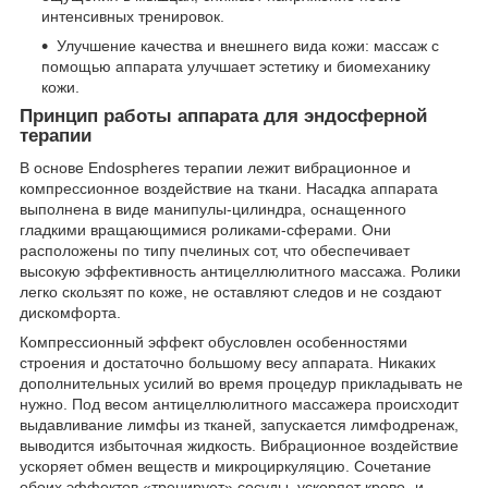
интенсивных тренировок.
Улучшение качества и внешнего вида кожи: массаж с
помощью аппарата улучшает эстетику и биомеханику
кожи.
Принцип работы аппарата для эндосферной
терапии
В основе Endospheres терапии лежит вибрационное и
компрессионное воздействие на ткани. Насадка аппарата
выполнена в виде манипулы-цилиндра, оснащенного
гладкими вращающимися роликами-сферами. Они
расположены по типу пчелиных сот, что обеспечивает
высокую эффективность антицеллюлитного массажа. Ролики
легко скользят по коже, не оставляют следов и не создают
дискомфорта.
Компрессионный эффект обусловлен особенностями
строения и достаточно большому весу аппарата. Никаких
дополнительных усилий во время процедур прикладывать не
нужно. Под весом антицеллюлитного массажера происходит
выдавливание лимфы из тканей, запускается лимфодренаж,
выводится избыточная жидкость. Вибрационное воздействие
ускоряет обмен веществ и микроциркуляцию. Сочетание
обоих эффектов «тренирует» сосуды, ускоряет крово- и