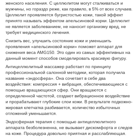
женского населения. С целлюлитом могут сталкиваться и
мужчины, но гораздо реже, как правило, в 5% от всех случаев.
Целлюлит проявляется бугристостью кожи, такой эффект
принято называть эффектом апельсиновой корки. Целлюлит
не является заболеванием, не наносит организму вред, не
требует медицинского лечения.
Снизить вес, улучшить состояние кожи и уменьшить
проявления «апельсиновой корки» поможет аппарат для
снижения веса AMG150. Это один из самых эффективных на
данный момент способов смоделировать красивую фигуру.
Антицеллюлитный массажер работает по принципу
профессиональной салонной методики, которая получила
название «эндосфера». Она сочетает в себе два
воздействия: компрессия + вибрация, обеспечивающиеся с
помощью вращающихся сфер. Они вращаются с
определенной частотой, создают вибрационное воздействие
и прорабатывают глубокие слои кожи. В результате подкожно-
жировая клетчатка разбивается, количество избыточных
отложений уменьшается.
Эндосферная терапия с помощью антицеллюлитного
аппарата безболезненна, не вызывает дискомфорта и следов
на коже. Процедура довольно приятная и расслабляющая.