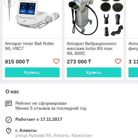
Аппарат Inner Ball Roller
Аппарат Вибрационного
Аппа
WL-V8C7
массажа turbo 8G max
фиг
WL-800C
815 000
273 000
3 1
₸
₸
Купить
Купить
О нас
Рейтинг не сформирован
Менее 5 отзывов за последний год
Работает с 17.11.2017
г. Алматы
улица Ауэзова 99, Алматы, Казахстан