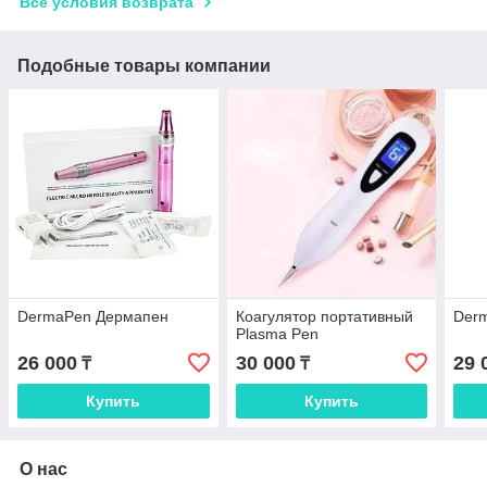
Все условия возврата
Подобные товары компании
DermaPen Дермапен
Коагулятор портативный
Der
Plasma Pen
26 000
30 000
29 
₸
₸
Купить
Купить
О нас