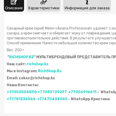
Описание
Характеристики
Информация для заказа
Сахарный крем скраб Melon «Asiana Professional» удаляет с
сахара, а крем смягчает и оберегает кожу от повреждения, ц
противовоспалительное действие. В результате улучшается 
Способ применения: Нанести небольшое количество крем скр
Вес: 250 г
"
RICHSHOP.KZ
" МУЛЬТИБРЕНДОВЫЙ ПРЕДСТАВИТЕЛЬ П
Наш сайт:
richshop.kz
Мы в Instagram:
RichShop.Kz
Email: zakaz@richshop.kz
Наши Контакты:
+77053004890
+77089729297
+77006916611
– WhatsA
+77781236066
+77470434060
- WhatsApp Кристина