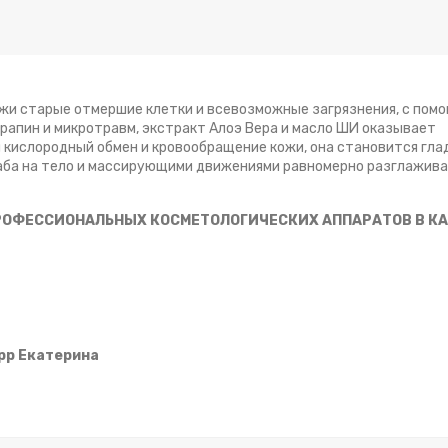
 кожи старые отмершие клетки и всевозможные загрязнения, с по
арапин и микротравм, экстракт Алоэ Вера и масло ШИ оказывает
кислородный обмен и кровообращение кожи, она становится глад
аба на тело и массирующими движениями равномерно разглаживат
РОФЕССИОНАЛЬНЫХ КОСМЕТОЛОГИЧЕСКИХ АППАРАТОВ В К
pp Екатерина