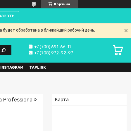
Корзина
казать
а будет обработана в ближайший рабочий день.
+7 (700) 691-66-11
и
+7 (708) 972-92-97
 INSTAGRAM
TAPLINK
 Professional»
Карта