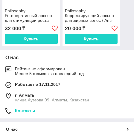
Philosophy
Philosophy
Регенеративный лосьон
Корректирующий лосьон
для стимуляции роста
для жирных волос / Anti-
волос / Regenera Pro Hair
oily seborrheic lotion 150мл
32 000
20 000
₸
₸
100 мл
Купить
Купить
О нас
Рейтинг не сформирован
Менее 5 отзывов за последний год
Работает с 17.11.2017
г. Алматы
улица Ауэзова 99, Алматы, Казахстан
Контакты
О нас