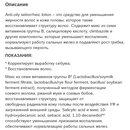
Описание
Anti-oily seborrheic lotion – это средство для уменьшения
жирности волос и кожи головы, которое также
восстанавливает структуру волос. Содержит микс из семи
витаминов группы В, салициловую кислоту, climbazole и
другие компоненты, которые уменьшают воспаление,
нормализуют работу сальных желез и подавляют рост грибка,
вызывающего перхоть.
ПОКАЗАНИЯ:
* Корректирует выработку себума;
* Восстановление волос.
Микс из семи витаминов группы В* (Lactobacillus/soymilk
ferment filtrate, lactobacillus/rye flour ferment, bacillus/ soybean
ferment extract), полученный методом ферментации
соевого молока, ржаной муки и соевых бобов,
восстанавливает структуру, защищает от
свободных радикалов кожу головы после воздействия УФ и
загрязнений внешней среды. Salicylic acid и микс 10-
hydroxydecanoic acid, sebacic acid, 1,10-decanediol**
способствуют уменьшению признаков воспаления,
обеспечивают нормализацию работы сальных желез.