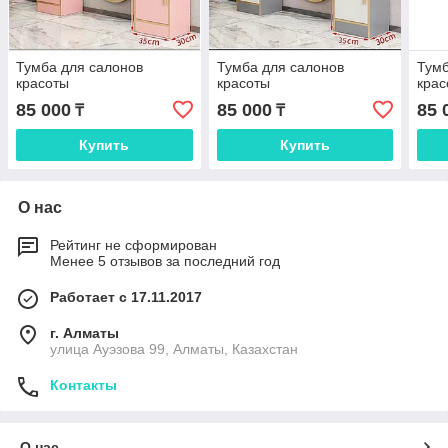
Тумба для салонов
Тумба для салонов
Тумб
красоты
красоты
крас
85 000
85 000
85 
₸
₸
Купить
Купить
О нас
Рейтинг не сформирован
Менее 5 отзывов за последний год
Работает с 17.11.2017
г. Алматы
улица Ауэзова 99, Алматы, Казахстан
Контакты
О нас