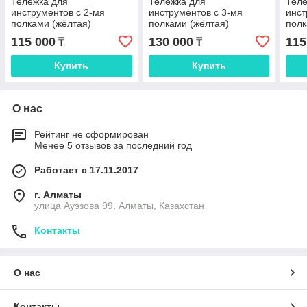
Тележка для
Тележка для
Теле
инструментов с 2-мя
инструментов с 3-мя
инст
полками (жёлтая)
полками (жёлтая)
полк
115 000
130 000
115
₸
₸
Купить
Купить
О нас
Рейтинг не сформирован
Менее 5 отзывов за последний год
Работает с 17.11.2017
г. Алматы
улица Ауэзова 99, Алматы, Казахстан
Контакты
О нас
Контакты