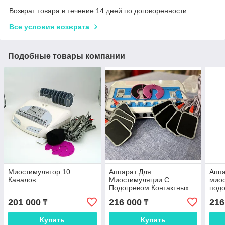
Возврат товара в течение 14 дней по договоренности
Все условия возврата
Подобные товары компании
Миостимулятор 10
Аппарат Для
Аппа
Каналов
Миостимуляции С
миос
Подогревом Контактных
под
Пластин
201 000
216 000
216
₸
₸
Купить
Купить