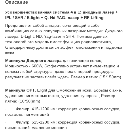
Описание
Усовершенствованная система 4 в 1: диодный лазер +
IPL / SHR / E-light +
Q- Nd YAG- лазер + RF Lifting
Представляет собой аппарат, сочетающий в себе
комбинацию самых популярных лазерных методик: Диодного
лазера, E-Light, ND: Yag-laser и SHR. Помимо данных
технологий эта модель имеет функцию радиолифтинга,
благодаря чему достигается эффект омоложения и подтяжки
кожи.
Манипула Диодного лазера
для эпиляция волос,
Мощностью - 600W, Эффективно устраняет пигментацию и
волосы любой структуры, даже после первой процедуры
результат не заставит себя ждать. Размер пятна: (15*15(mm)
Манипула OPT
, Elight для Омоложения кожи, Борьбы с акне,
удаления пигментных пятен, удаления купероза., Размер
пятна: (16*50(mm)
· Фильтр: 415-1200 нм: коррекция кровеносных сосудов,
постакне, пигментаций
· Фильтр: 515-1200 нм: коррекция кровеносных сосудов,
пигментаций, удаление морщин