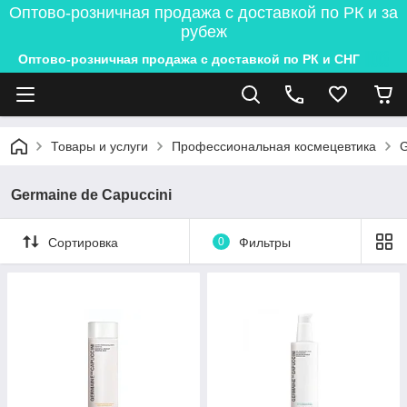
Оптово-розничная продажа с доставкой по РК и за
рубеж
Оптово-розничная продажа с доставкой по РК и СНГ
Товары и услуги
Профессиональная космецевтика
G
Germaine de Capuccini
Сортировка
0
Фильтры